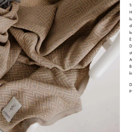
T
H
k
d
k
E
D
s
A
B
k
D
P