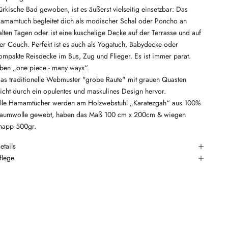
ürkische Bad gewoben, ist es äußerst vielseitig einsetzbar: Das
amamtuch begleitet dich als modischer Schal oder Poncho an
alten Tagen oder ist eine kuschelige Decke auf der Terrasse und auf
er Couch. Perfekt ist es auch als Yogatuch, Babydecke oder
ompakte Reisdecke im Bus, Zug und Flieger. Es ist immer parat.
ben „one piece - many ways“.
as traditionelle Webmuster "grobe Raute" mit grauen Quasten
ticht durch ein opulentes und maskulines Design hervor.
lle Hamamtücher werden am Holzwebstuhl „Karatezgah“ aus 100%
aumwolle gewebt, haben das Maß 100 cm x 200cm & wiegen
napp 500gr.
etails
flege