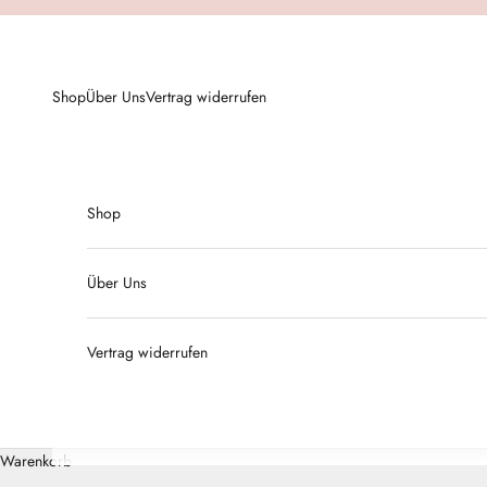
Zum Inhalt springen
Shop
Über Uns
Vertrag widerrufen
Shop
Über Uns
Vertrag widerrufen
Warenkorb