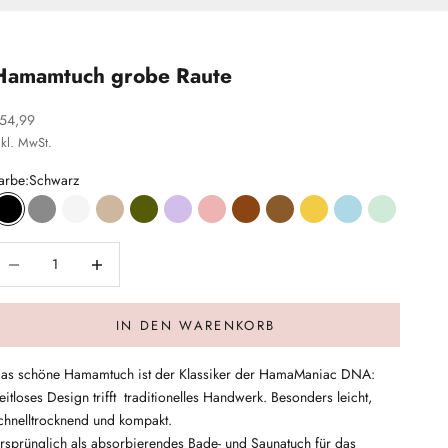
Hamamtuch grobe Raute
ngebot
54,99
nkl. MwSt.
arbe:
Schwarz
Schwarz
Grau
Weiß
Beige
Olivgrün
Flieder
Rosé
Kupfer
Braun
Gelb
Hellblau
Mint
nzahl verringern
Anzahl verringern
IN DEN WARENKORB
as schöne Hamamtuch ist der Klassiker der HamaManiac DNA:
eitloses Design trifft traditionelles Handwerk. Besonders leicht,
chnelltrocknend und kompakt.
rsprünglich als absorbierendes Bade- und Saunatuch für das