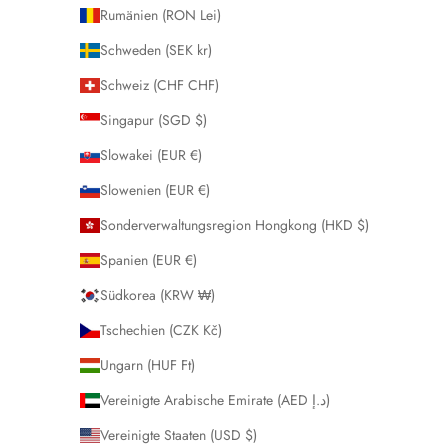
Rumänien (RON Lei)
Schweden (SEK kr)
Schweiz (CHF CHF)
Singapur (SGD $)
Slowakei (EUR €)
Slowenien (EUR €)
Sonderverwaltungsregion Hongkong (HKD $)
Spanien (EUR €)
Südkorea (KRW ₩)
Tschechien (CZK Kč)
Ungarn (HUF Ft)
Vereinigte Arabische Emirate (AED د.إ)
Vereinigte Staaten (USD $)