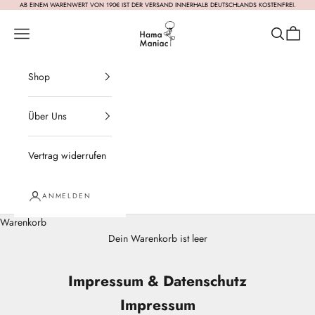
Zum Inhalt springen
AB EINEM WARENWERT VON 190€ IST DER VERSAND INNERHALB DEUTSCHLANDS KOSTENFREI.
HamaManiac
Navigationsmenü öffnen
Suche öffn
Warenk
Shop
Über Uns
Vertrag widerrufen
ANMELDEN
Warenkorb
Dein Warenkorb ist leer
Impressum & Datenschutz
Impressum