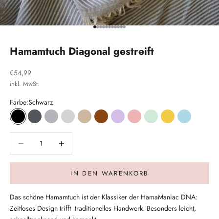
Gehe zu Element 1
Gehe zu Element 2
Gehe zu Element 3
Gehe zu Element 4
Gehe zu Element 5
Gehe zu Element 6
Gehe zu Element 7
Gehe zu Element 8
Gehe zu Element 9
Gehe zu Element 10
Gehe zu Element 11
Hamamtuch Diagonal gestreift
Angebot
€54,99
inkl. MwSt.
Farbe:
Schwarz
Schwarz
Dunkelgrau
Hellgrau
Grau meliert
Beige
Kupfer
Flieder
Rosé
Mint
Gelb
Hellblau
Anzahl verringern
Anzahl verringern
IN DEN WARENKORB
Das schöne Hamamtuch ist der Klassiker der HamaManiac DNA:
Zeitloses Design trifft traditionelles Handwerk. Besonders leicht,