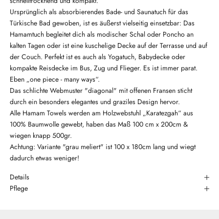
schnelltrocknend und kompakt.
Ursprünglich als absorbierendes Bade- und Saunatuch für das
Türkische Bad gewoben, ist es äußerst vielseitig einsetzbar: Das
Hamamtuch begleitet dich als modischer Schal oder Poncho an
kalten Tagen oder ist eine kuschelige Decke auf der Terrasse und auf
der Couch. Perfekt ist es auch als Yogatuch, Babydecke oder
kompakte Reisdecke im Bus, Zug und Flieger. Es ist immer parat.
Eben „one piece - many ways“.
Das schlichte Webmuster "diagonal" mit offenen Fransen sticht
durch ein besonders elegantes und graziles Design hervor.
Alle Hamam Towels werden am Holzwebstuhl „Karatezgah“ aus
100% Baumwolle gewebt, haben das Maß 100 cm x 200cm &
wiegen knapp 500gr.
Achtung: Variante "grau meliert" ist 100 x 180cm lang und wiegt
dadurch etwas weniger!
Details
Pflege
Wusstest du, dass unsere Hamatücher in 3. Generation handgewebt
werden?